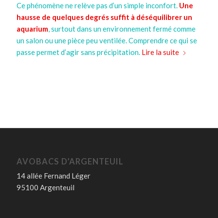
Ce phénomène ne relève pas d’un simple inconfort.
Une
hausse de quelques degrés suffit à déséquilibrer un
aquarium
, surtout dans un environnement fermé comme
un salon ou une pièce peu ventilée. Comprendre ce qui se
passe permet d’agir sans précipitation.
Lire la suite
AVOBACS D’ARGENTEUIL
14 allée Fernand Léger
95100 Argenteuil