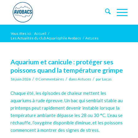
Vous êtes ici :
Accueil
/
Les Actualités du club Aquariophile Avobacs
/
Astuces
Aquarium et canicule : protéger ses
poissons quand la température grimpe
/
/
/
16 juin 2026
0 Commentaires
dans
Astuces
par
Lucas
Chaque été, les épisodes de chaleur mettent les
aquariums à rude épreuve. Un bac qui semblait stable au
printemps peut rapidement devenir instable lorsque la
température ambiante dépasse les 28 ou 30 °C. L’eau se
réchauffe, l’oxygène disponible diminue, et les poissons
commencent à montrer des signes de stress.