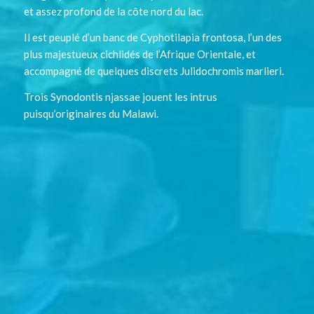
et assez profond de la côte nord du lac.
Il est peuplé d’un banc de Cyphotilapia frontosa, l’un des
plus majestueux cichlidés de l’Afrique Orientale, et
accompagné de quelques discrets
Julidochromis marlieri.
Trois Synodontis njassae jouent les intrus
puisqu’originaires du Malawi.