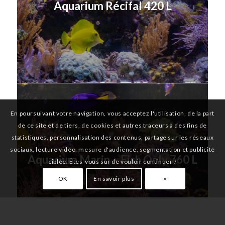
Aquarium Récifal 420 L
En poursuivant votre navigation, vous acceptez l'utilisation, de la part
de ce site et de tiers, de cookies et autres traceurs à des fins de
statistiques, personnalisation des contenus, partage sur les réseaux
sociaux, lecture vidéo, mesure d'audience, segmentation et publicité
Aquarium Marin – Fish Only 760 L
ciblée. Êtes-vous sur de vouloir continuer ?
OK
En savoir plus
×