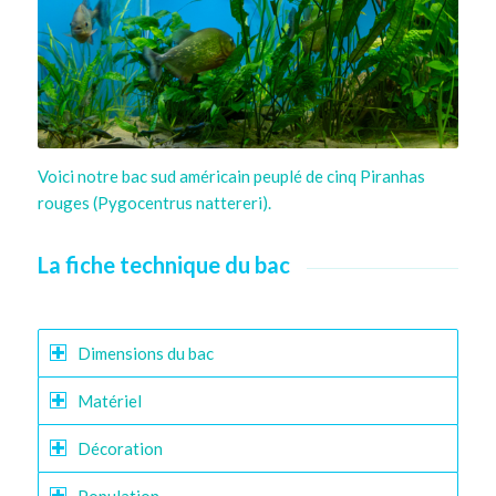
Voici notre bac sud américain peuplé de cinq Piranhas
rouges (Pygocentrus nattereri).
La fiche technique du bac
Dimensions du bac
Matériel
Décoration