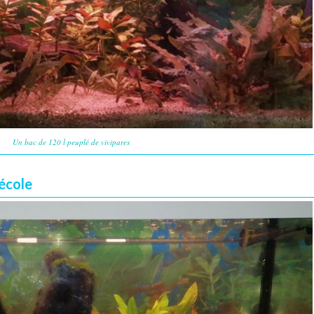
Un bac de 120 l peuplé de vivipares
école