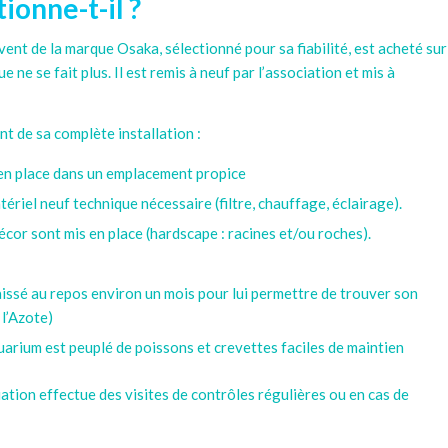
onne-t-il ?
ent de la marque Osaka, sélectionné pour sa fiabilité, est acheté sur
 ne se fait plus. Il est remis à neuf par l’association et mis à
t de sa complète installation :
s en place dans un emplacement propice
tériel neuf technique nécessaire (filtre, chauffage, éclairage).
décor sont mis en place (hardscape : racines et/ou roches).
laissé au repos environ un mois pour lui permettre de trouver son
 l’Azote)
quarium est peuplé de poissons et crevettes faciles de maintien
iation effectue des visites de contrôles régulières ou en cas de