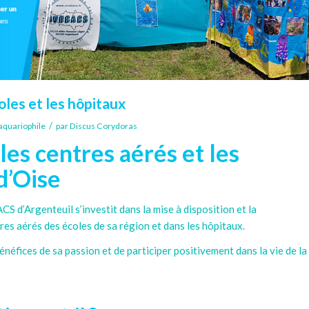
les et les hôpitaux
/
 aquariophile
par
Discus Corydoras
es centres aérés et les
d’Oise
CS d’Argenteuil s’investit dans la mise à disposition et la
res aérés des écoles de sa région et dans les hôpitaux.
énéfices de sa passion et de participer positivement dans la vie de la