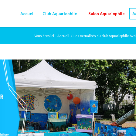
Accueil
Club Aquariophile
Salon Aquariophile
A
Vous êtes ici :
Accueil
/
Les Actualités du club Aquariophile Av